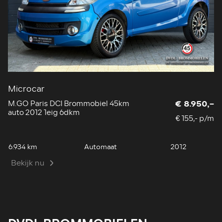
Microcar
G
M.GO Paris DCI Brommobiel 45km
So
€ 8.950,-
auto 2012 1eig 6dkm
20
€ 155,- p/m
6.934 km
Automaat
2012
39
Bekijk nu
B