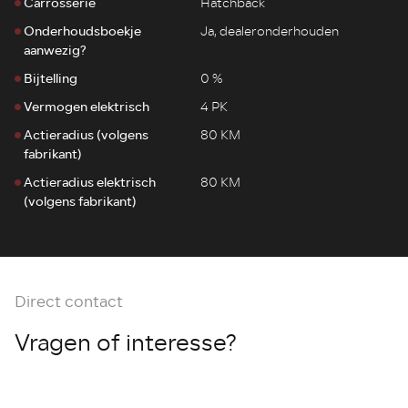
Carrosserie
Hatchback
Onderhoudsboekje
Ja, dealeronderhouden
aanwezig?
Bijtelling
0 %
Vermogen elektrisch
4 PK
Actieradius (volgens
80 KM
fabrikant)
Actieradius elektrisch
80 KM
(volgens fabrikant)
Direct contact
Vragen of interesse?