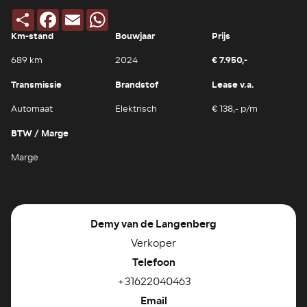
Deel
Facebook
Email
WhatsApp
Km-stand
Bouwjaar
Prijs
€ 7.950,-
689 km
2024
Transmissie
Brandstof
Lease v.a.
Automaat
Elektrisch
€ 138,- p/m
BTW / Marge
Marge
Demy van de Langenberg
Verkoper
Telefoon
+31622040463
Email