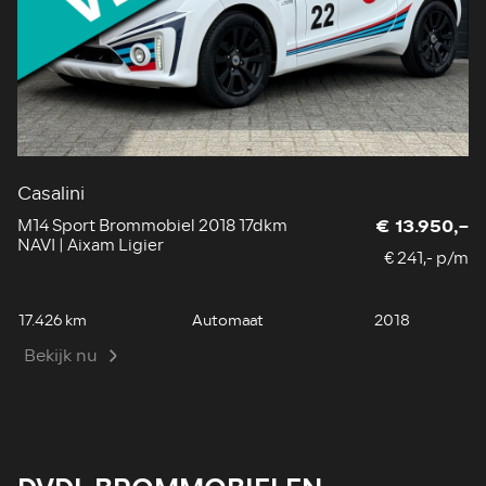
Casalini
M
M14 Sport Brommobiel 2018 17dkm
M
€ 13.950,-
NAVI | Aixam Ligier
au
€ 241,- p/m
17.426 km
Automaat
2018
6.
Bekijk nu
B