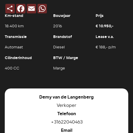
Deel
Facebook
Email
WhatsApp
Km-stand
Bouwjaar
Prijs
€ 10.950,-
18.400 km
2016
Transmissie
Brandstof
Lease v.a.
Automaat
Diesel
€ 188,- p/m
Cilinderinhoud
BTW / Marge
400 CC
Marge
Demy van de Langenberg
Verkoper
Telefoon
+31622040463
Email