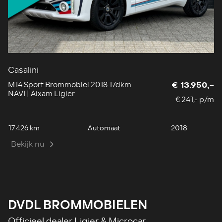
Casalini
A
M14 Sport Brommobiel 2018 17dkm
D
€ 13.950,-
NAVI | Aixam Ligier
B
€ 241,- p/m
17.426 km
Automaat
2018
26
Bekijk nu
B
DVDL BROMMOBIELEN
Officieel dealer Ligier & Microcar