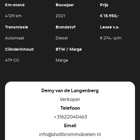
Km-stand
Bouwjaar
Prijs
€ 15.950,-
4.129 km
2021
Transmissie
Brandstof
Lease v.a.
Automaat
Diesel
€ 274,- p/m
Cilinderinhoud
BTW / Marge
479 CC
Marge
Demy van de Langenberg
Verkoper
Telefoon
+31622040463
Email
info@dvdlbrommobielen.nl